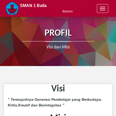
SMAN 1 Balla
T
Berprestasi, Berkarakter, Berbudaya &
o
g
g
l
PROFIL
e
n
a
Visi dan Misi
v
i
g
a
t
i
o
Visi
n
“
Terwujudnya Generasi Pembelajar yang Berbudaya,
Kritis,Kreatif dan Berintegritas
”